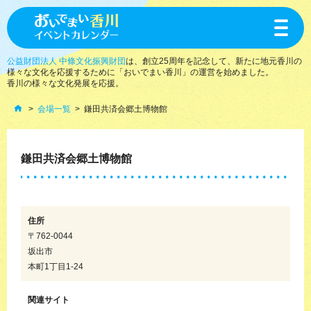
toggle
navigat
公益財団法人 中條文化振興財団
は、創立25周年を記念して、新たに地元香川の
様々な文化を応援するために「おいでまい香川」の運営を始めました。
香川の様々な文化発展を応援。
会場一覧
鎌田共済会郷土博物館
鎌田共済会郷土博物館
住所
〒762-0044
坂出市
本町1丁目1-24
関連サイト