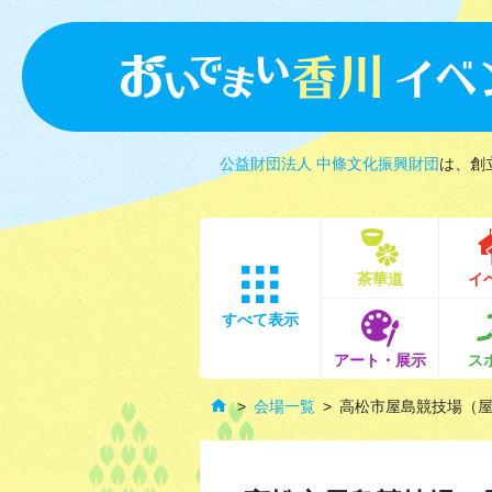
公益財団法人 中條文化振興財団
は、創
茶華道
イ
すべて表示
アート・展示
ス
会場一覧
高松市屋島競技場（