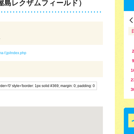
屋島レクザムフィールド）
１
a-f.jp/index.php
1
2
3