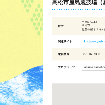
高松市屋島競技場（
〒761-0112
高松市
住所
屋島中町３７４−
関連サイト
https://www.yashim
電話番号
087-802-7350
ブログパーツ