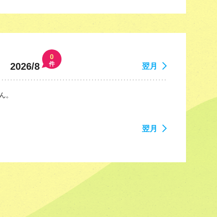
0
件
2026/8
翌月
ん。
翌月