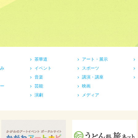
茶華道
アート・展示
み
イベント
スポーツ
音楽
講演・講座
ー
芸能
映画
演劇
メディア