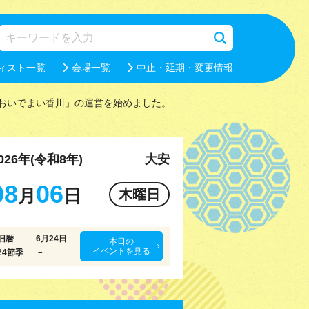
ィスト一覧
会場一覧
中止・延期・変更情報
おいでまい香川」の運営を始めました。
026年(令和8年)
大安
08
06
月
日
木曜日
旧暦
6月24日
本日の
イベントを見る
24節季
－