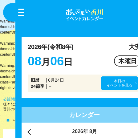
toggle
navigation
Warning
: Attempt to read property "rewrite" on null in
/home/chujo/oidemai.kagawa.jp/public_html/wp-
content/themes/oidemai.kagawa.jp/functions.php
on line
408
Warning
: Attempt to read property "rewrite" on null in
2026年(令和8年)
大
/home/chujo/oidemai.kagawa.jp/public_html/wp-
content/themes/oidemai.kagawa.jp/functions.php
on line
411
08
06
月
日
木曜日
Warning
: Trying to access array offset on value of type null in
/home/chujo/oidemai.kagawa.jp/public_html/wp-
content/themes/oidemai.kagawa.jp/functions.php
on line
411
旧暦
6月24日
本日の
class="archive tax-place term-67 wp-theme-oidemaikagawajp drawer drawer--
イベントを見る
24節季
－
right device-sp">
公益財団法人 中條文化振興財団
は、創立25周年を記念して、新たに地元香川の
様々な文化を応援するために「おいでまい香川」の運営を始めました。
香川の様々な文化発展を応援。
カレンダー
会場一覧
高松リビング新聞社
2026
年
8月