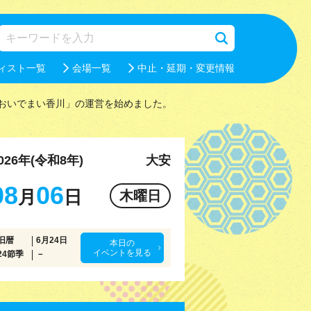
ィスト一覧
会場一覧
中止・延期・変更情報
おいでまい香川」の運営を始めました。
026年(令和8年)
大安
08
06
月
日
木曜日
旧暦
6月24日
本日の
イベントを見る
24節季
－