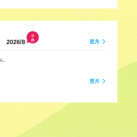
0
件
2026/8
翌月
ん。
翌月