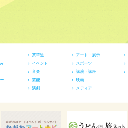
茶華道
アート・展示
み
イベント
スポーツ
音楽
講演・講座
ー
芸能
映画
演劇
メディア