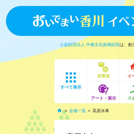
公益財団法人 中條文化振興財団
は、創
茶華道
イ
すべて表示
アート・展示
ス
会場一覧
高原水車