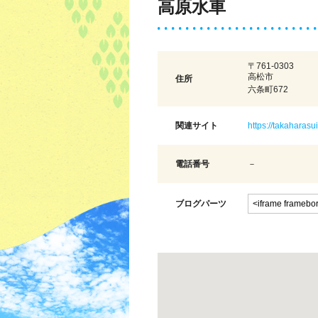
高原水車
〒761-0303
高松市
住所
六条町672
関連サイト
https://takaharasu
電話番号
－
ブログパーツ