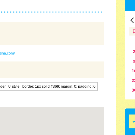
isha.com/
1
2
3