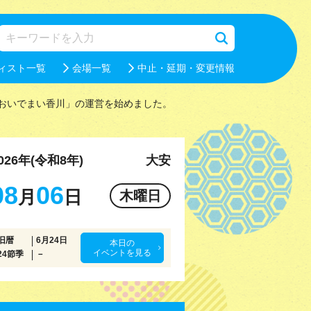
ィスト一覧
会場一覧
中止・延期・変更情報
おいでまい香川」の運営を始めました。
026年(令和8年)
大安
08
06
月
日
木曜日
旧暦
6月24日
本日の
イベントを見る
24節季
－