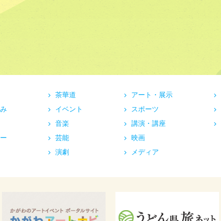
茶華道
アート・展示
み
イベント
スポーツ
音楽
講演・講座
ー
芸能
映画
演劇
メディア