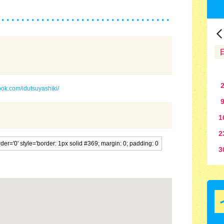
ook.com/idutsuyashiki/
1
2
3