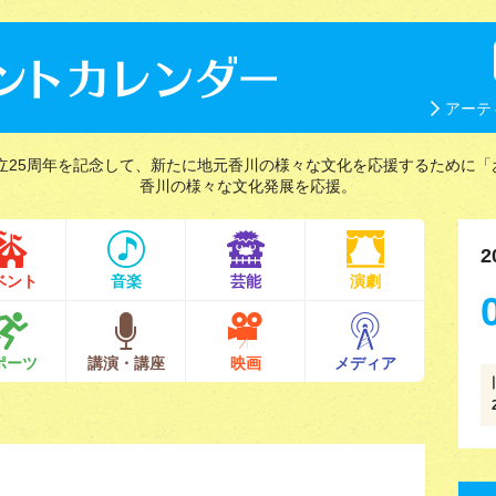
アーテ
立25周年を記念して、新たに地元香川の様々な文化を応援するために「
香川の様々な文化発展を応援。
2
ベント
音楽
芸能
演劇
ポーツ
講演・講座
映画
メディア