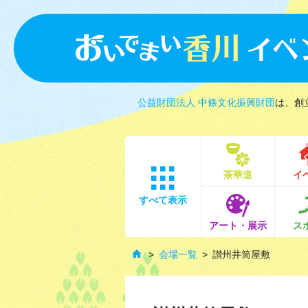
公益財団法人 中條文化振興財団
は、創
茶華道
イ
すべて表示
アート・展示
ス
会場一覧
讃州井筒屋敷