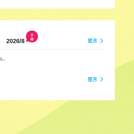
0
件
2026/8
翌月
ん。
翌月