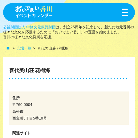
toggle
navigat
公益財団法人 中條文化振興財団
は、創立25周年を記念して、新たに地元香川の
様々な文化を応援するために「おいでまい香川」の運営を始めました。
香川の様々な文化発展を応援。
会場一覧
喜代美山荘 花樹海
喜代美山荘 花樹海
住所
〒760-0004
高松市
西宝町3丁目5番10号
関連サイト