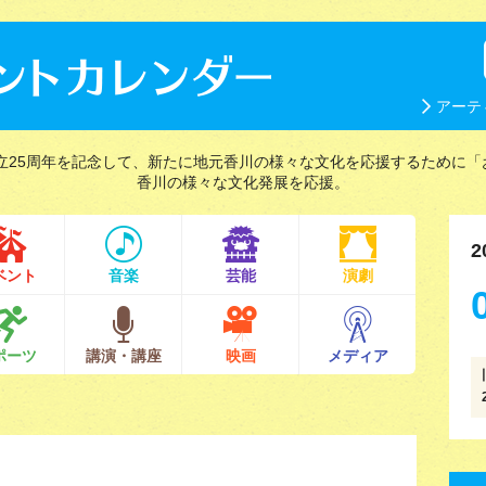
アーテ
立25周年を記念して、新たに地元香川の様々な文化を応援するために「
香川の様々な文化発展を応援。
2
ベント
音楽
芸能
演劇
ポーツ
講演・講座
映画
メディア