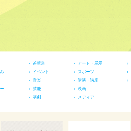
茶華道
アート・展示
み
イベント
スポーツ
音楽
講演・講座
ー
芸能
映画
演劇
メディア