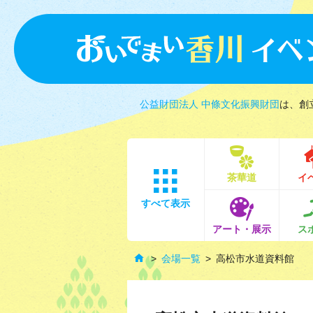
公益財団法人 中條文化振興財団
は、創
茶華道
イ
すべて表示
アート・展示
ス
会場一覧
高松市水道資料館