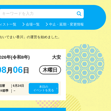
ィスト一覧
会場一覧
中止・延期・変更情報
おいでまい香川」の運営を始めました。
026年(令和8年)
大安
08
06
月
日
木曜日
旧暦
6月24日
本日の
イベントを見る
24節季
－