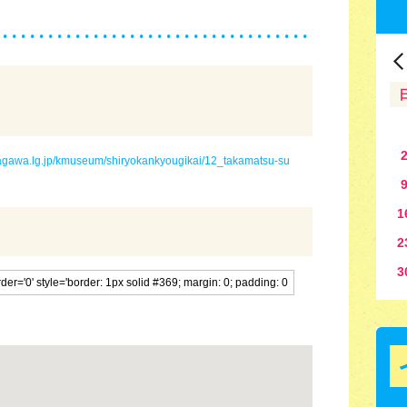
kagawa.lg.jp/kmuseum/shiryokankyougikai/12_takamatsu-su
1
2
3