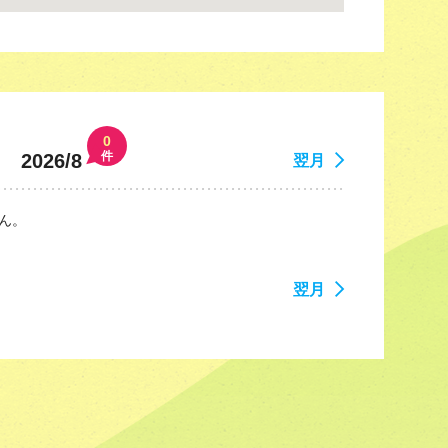
0
件
2026/8
翌月
ん。
翌月