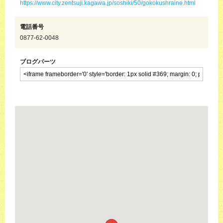
https://www.city.zentsuji.kagawa.jp/soshiki/50/gokokushraine.html
電話番号
0877-62-0048
ブログパーツ