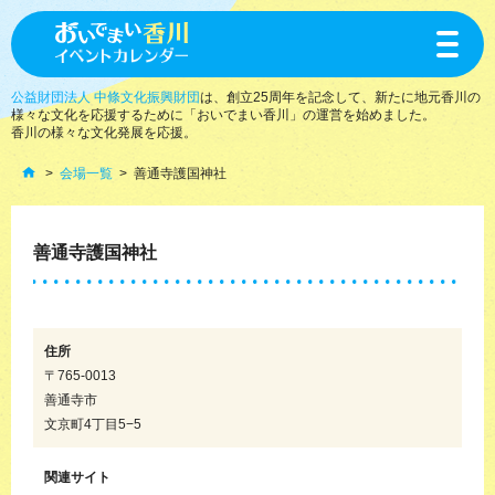
toggle
navigat
公益財団法人 中條文化振興財団
は、創立25周年を記念して、新たに地元香川の
様々な文化を応援するために「おいでまい香川」の運営を始めました。
香川の様々な文化発展を応援。
会場一覧
善通寺護国神社
善通寺護国神社
住所
〒765-0013
善通寺市
文京町4丁目5−5
関連サイト