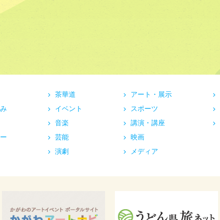
茶華道
アート・展示
み
イベント
スポーツ
音楽
講演・講座
ー
芸能
映画
演劇
メディア