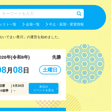
ィスト一覧
会場一覧
中止・延期・変更情報
おいでまい香川」の運営を始めました。
026年(令和8年)
先勝
08
08
月
日
土曜日
旧暦
6月26日
本日の
イベントを見る
24節季
－