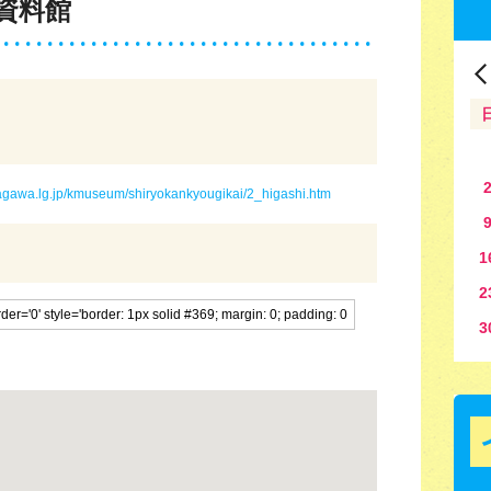
資料館
kagawa.lg.jp/kmuseum/shiryokankyougikai/2_higashi.htm
1
2
3