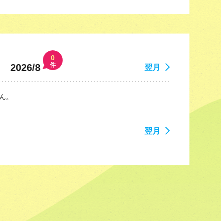
0
件
2026/8
翌月
ん。
翌月