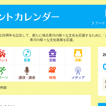
アーテ
立25周年を記念して、新たに地元香川の様々な文化を応援するために「
香川の様々な文化発展を応援。
2
ベント
音楽
芸能
演劇
ポーツ
講演・講座
映画
メディア
資料館