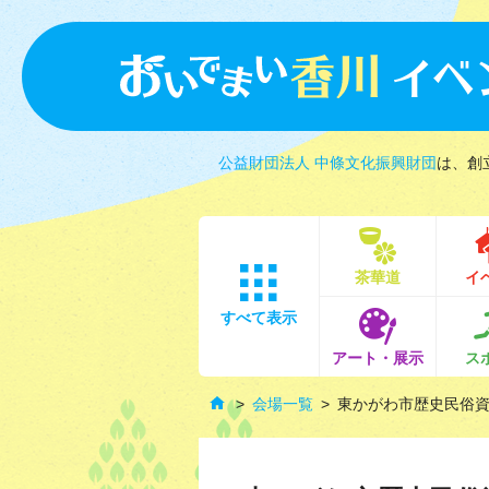
公益財団法人 中條文化振興財団
は、創
茶華道
イ
すべて表示
アート・展示
ス
会場一覧
東かがわ市歴史民俗