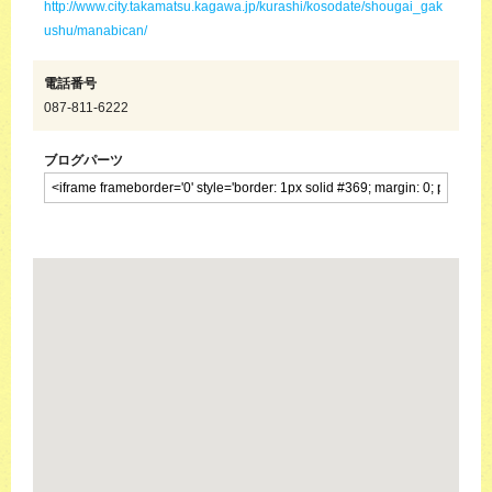
http://www.city.takamatsu.kagawa.jp/kurashi/kosodate/shougai_gak
ushu/manabican/
電話番号
087-811-6222
ブログパーツ