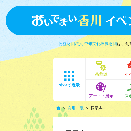
公益財団法人 中條文化振興財団
は、創
茶華道
イ
すべて表示
アート・展示
ス
会場一覧
長尾寺