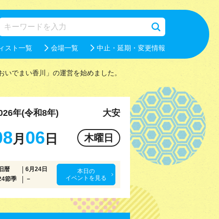
ィスト一覧
会場一覧
中止・延期・変更情報
おいでまい香川」の運営を始めました。
026年(令和8年)
大安
08
06
月
日
木曜日
旧暦
6月24日
本日の
イベントを見る
24節季
－