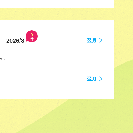
0
件
2026/8
翌月
ん。
翌月