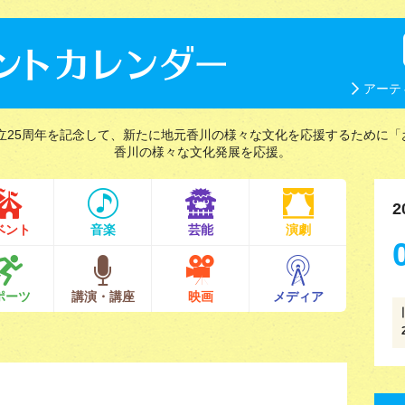
アーテ
立25周年を記念して、新たに地元香川の様々な文化を応援するために「
香川の様々な文化発展を応援。
2
ベント
音楽
芸能
演劇
ポーツ
講演・講座
映画
メディア