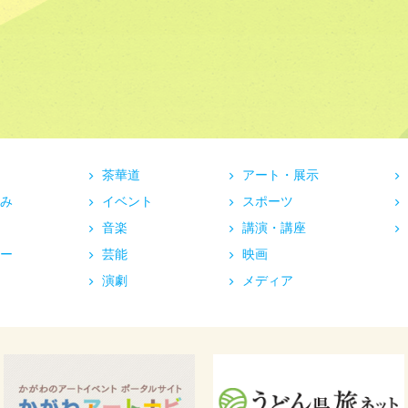
茶華道
アート・展示
み
イベント
スポーツ
音楽
講演・講座
ー
芸能
映画
演劇
メディア