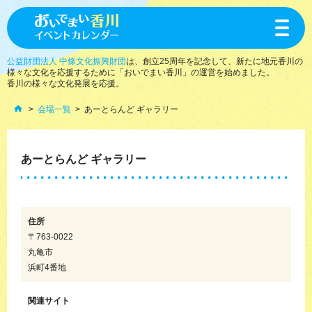
toggle
navigat
公益財団法人 中條文化振興財団
は、創立25周年を記念して、新たに地元香川の
様々な文化を応援するために「おいでまい香川」の運営を始めました。
香川の様々な文化発展を応援。
会場一覧
あーとらんど ギャラリー
あーとらんど ギャラリー
住所
〒763-0022
丸亀市
浜町4番地
関連サイト