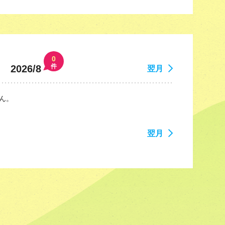
0
件
2026/8
翌月
ん。
翌月