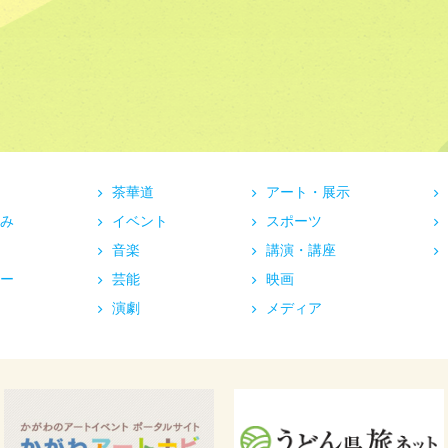
茶華道
アート・展示
み
イベント
スポーツ
音楽
講演・講座
ー
芸能
映画
演劇
メディア