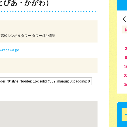
-とぴあ・かがわ）
 高松シンボルタワー タワー棟4･5階
a-kagawa.jp/
1
2
3