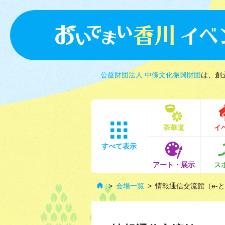
公益財団法人 中條文化振興財団
は、創
茶華道
イ
すべて表示
アート・展示
ス
会場一覧
情報通信交流館（e-