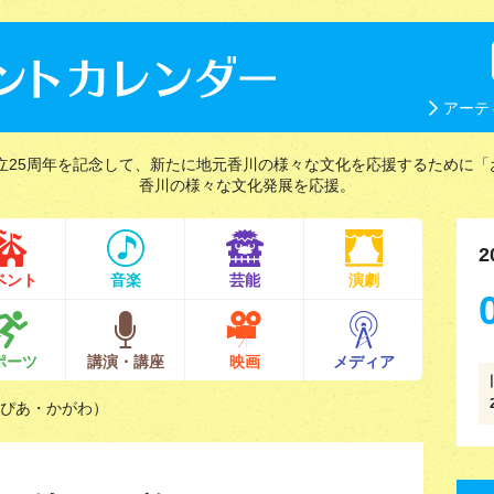
アーテ
立25周年を記念して、新たに地元香川の様々な文化を応援するために「
香川の様々な文化発展を応援。
2
ベント
音楽
芸能
演劇
ポーツ
講演・講座
映画
メディア
とぴあ・かがわ）