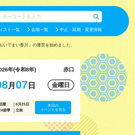
ィスト一覧
会場一覧
中止・延期・変更情報
おいでまい香川」の運営を始めました。
026年(令和8年)
赤口
08
07
月
日
金曜日
旧暦
6月25日
本日の
イベントを見る
24節季
立秋