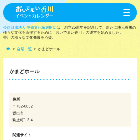
toggle
navigat
公益財団法人 中條文化振興財団
は、創立25周年を記念して、新たに地元香川の
様々な文化を応援するために「おいでまい香川」の運営を始めました。
香川の様々な文化発展を応援。
会場一覧
かまどホール
かまどホール
住所
〒762-0032
坂出市
駒止町1-3-4
関連サイト