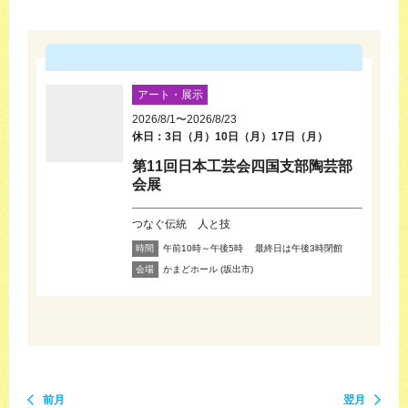
アート・展示
2026/8/1
〜
2026/8/23
休日：
3日（月）10日（月）17日（月）
第11回日本工芸会四国支部陶芸部
会展
つなぐ伝統 人と技
時間
午前10時～午後5時 最終日は午後3時閉館
会場
かまどホール
(坂出市)
前月
翌月