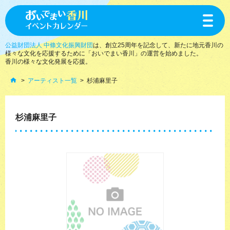
toggle
navigat
公益財団法人 中條文化振興財団
は、創立25周年を記念して、新たに地元香川の
様々な文化を応援するために「おいでまい香川」の運営を始めました。
香川の様々な文化発展を応援。
アーティスト一覧
杉浦麻里子
杉浦麻里子