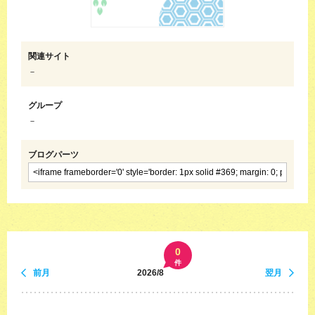
関連サイト
－
グループ
－
ブログパーツ
0
件
前月
2026/8
翌月