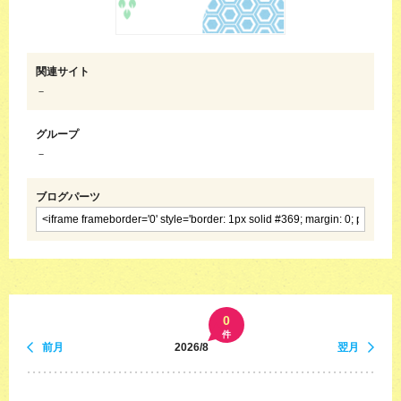
関連サイト
－
グループ
－
ブログパーツ
0
件
前月
2026/8
翌月