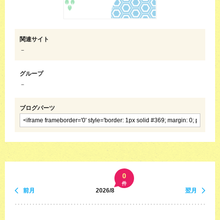
関連サイト
－
グループ
－
ブログパーツ
0
件
前月
2026/8
翌月