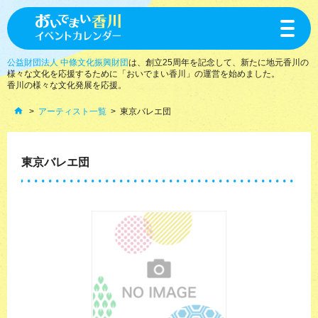
toggle
navigat
公益財団法人 中條文化振興財団
は、創立25周年を記念して、新たに地元香川の
様々な文化を応援するために「おいでまい香川」の運営を始めました。
香川の様々な文化発展を応援。
アーティスト一覧
東京バレエ団
東京バレエ団