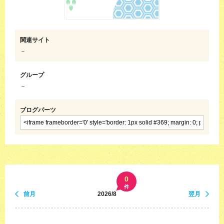
関連サイト
－
グループ
－
ブログパーツ
0
件
前月
2026/8
翌月