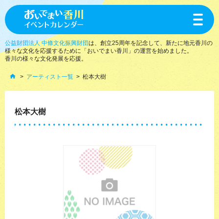
toggle
navigat
公益財団法人 中條文化振興財団
は、創立25周年を記念して、新たに地元香川の
様々な文化を応援するために「おいでまい香川」の運営を始めました。
香川の様々な文化発展を応援。
アーティスト一覧
松本大樹
松本大樹