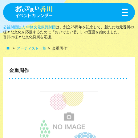
toggle
navigat
公益財団法人 中條文化振興財団
は、創立25周年を記念して、新たに地元香川の
様々な文化を応援するために「おいでまい香川」の運営を始めました。
香川の様々な文化発展を応援。
アーティスト一覧
金重周作
金重周作