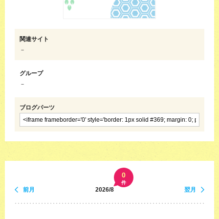
関連サイト
－
グループ
－
ブログパーツ
0
件
前月
2026/8
翌月