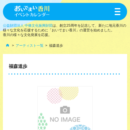
toggle
navigat
公益財団法人 中條文化振興財団
は、創立25周年を記念して、新たに地元香川の
様々な文化を応援するために「おいでまい香川」の運営を始めました。
香川の様々な文化発展を応援。
アーティスト一覧
福森道歩
福森道歩