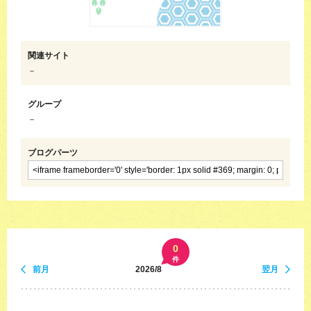
関連サイト
－
グループ
－
ブログパーツ
0
件
前月
2026/8
翌月