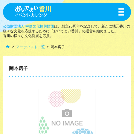
toggle
navigat
公益財団法人 中條文化振興財団
は、創立25周年を記念して、新たに地元香川の
様々な文化を応援するために「おいでまい香川」の運営を始めました。
香川の様々な文化発展を応援。
アーティスト一覧
岡本房子
岡本房子