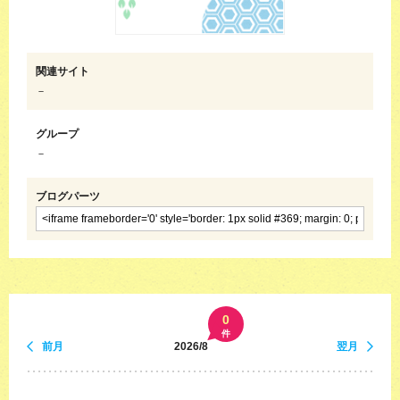
関連サイト
－
グループ
－
ブログパーツ
0
件
前月
2026/8
翌月