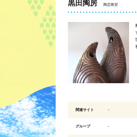
黒田陶房
陶芸教室
関連サイト
－
グループ
－