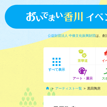
公益財団法人 中條文化振興財団
は、創
茶華道
イ
すべて表示
アート・展示
ス
アーティスト一覧
黒田陶房