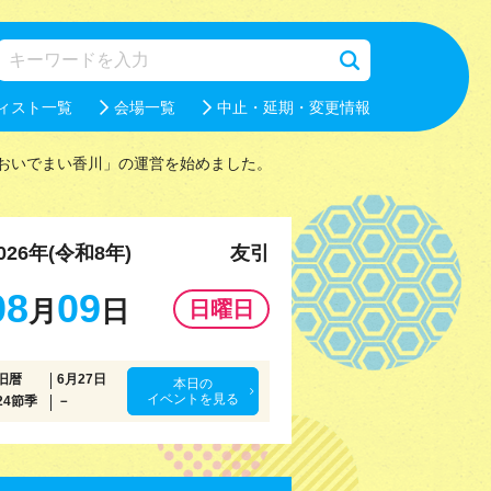
ィスト一覧
会場一覧
中止・延期・変更情報
おいでまい香川」の運営を始めました。
026年(令和8年)
友引
08
09
月
日
日曜日
旧暦
6月27日
本日の
イベントを見る
24節季
－