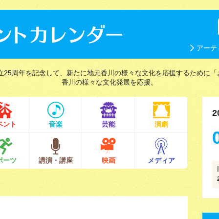
アーテ
立25周年を記念して、新たに地元香川の様々な文化を応援するために「
香川の様々な文化発展を応援。
2
ベント
音楽
芸能
演劇
ポーツ
講演・講座
映画
メディア