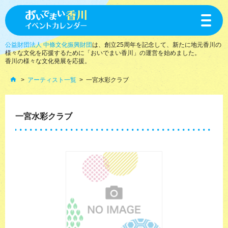
toggle
navigat
公益財団法人 中條文化振興財団
は、創立25周年を記念して、新たに地元香川の
様々な文化を応援するために「おいでまい香川」の運営を始めました。
香川の様々な文化発展を応援。
アーティスト一覧
一宮水彩クラブ
一宮水彩クラブ