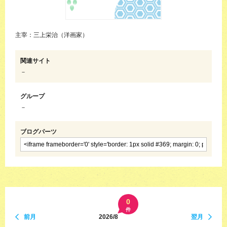
主宰：三上栄治（洋画家）
関連サイト
－
グループ
－
ブログパーツ
0
件
前月
2026/8
翌月