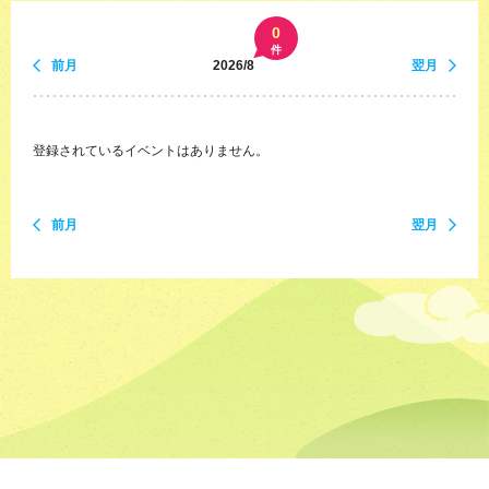
0
件
前月
2026/8
翌月
登録されているイベントはありません。
前月
翌月