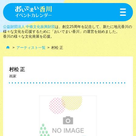
toggle
navigat
公益財団法人 中條文化振興財団
は、創立25周年を記念して、新たに地元香川の
様々な文化を応援するために「おいでまい香川」の運営を始めました。
香川の様々な文化発展を応援。
アーティスト一覧
村松 正
村松 正
画家