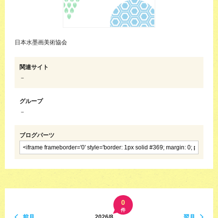
日本水墨画美術協会
関連サイト
－
グループ
－
ブログパーツ
0
件
前月
2026/8
翌月