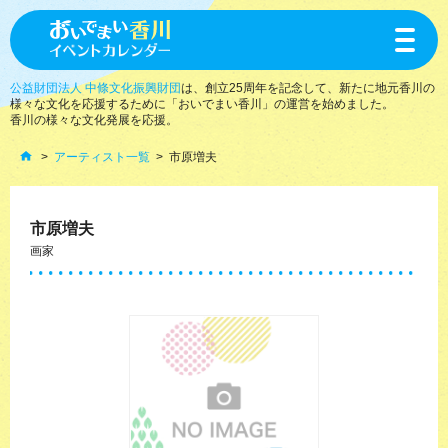
toggle
navigat
公益財団法人 中條文化振興財団
は、創立25周年を記念して、新たに地元香川の
様々な文化を応援するために「おいでまい香川」の運営を始めました。
香川の様々な文化発展を応援。
アーティスト一覧
市原増夫
市原増夫
画家