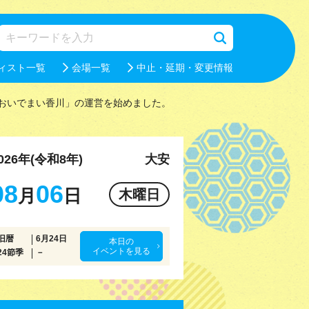
ィスト一覧
会場一覧
中止・延期・変更情報
おいでまい香川」の運営を始めました。
026年(令和8年)
大安
08
06
月
日
木曜日
旧暦
6月24日
本日の
イベントを見る
24節季
－