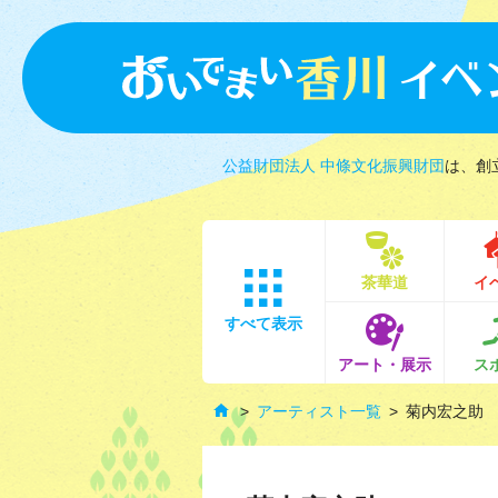
公益財団法人 中條文化振興財団
は、創
茶華道
イ
すべて表示
アート・展示
ス
アーティスト一覧
菊内宏之助