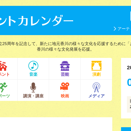
アーテ
立25周年を記念して、新たに地元香川の様々な文化を応援するために「
香川の様々な文化発展を応援。
2
ベント
音楽
芸能
演劇
ポーツ
講演・講座
映画
メディア