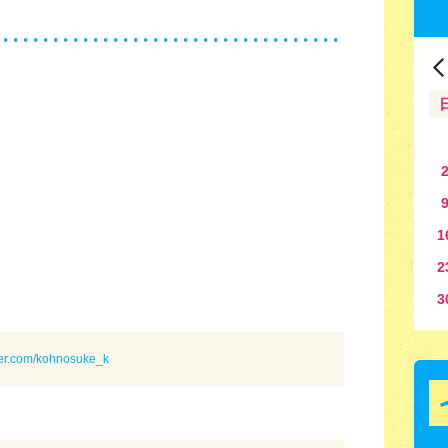
1
2
3
tter.com/kohnosuke_k