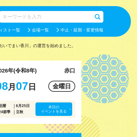
ィスト一覧
会場一覧
中止・延期・変更情報
おいでまい香川」の運営を始めました。
026年(令和8年)
赤口
08
07
月
日
金曜日
旧暦
6月25日
本日の
イベントを見る
24節季
立秋