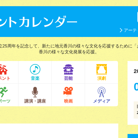
アーテ
立25周年を記念して、新たに地元香川の様々な文化を応援するために「
香川の様々な文化発展を応援。
2
ベント
音楽
芸能
演劇
ポーツ
講演・講座
映画
メディア