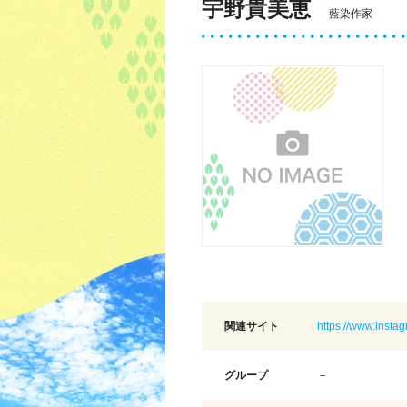
宇野貴美恵
藍染作家
関連サイト
https://www.insta
グループ
－