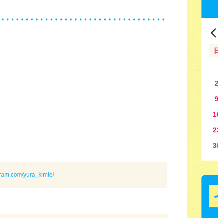
1
2
3
gram.com/yura_kimie/