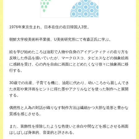
1976年東京生まれ、日本在住の在日韓国人3世。
朝鮮大学校美術科卒業後、U美術研究所にて有森正氏に学ぶ。
絵を学び始めたころは油彩で人物や自身のアイデンティティの在り方を
反映した作品を描いていたが、マークロスコ、タピエスなどの抽象絵画
に感銘を受け、心の内を自由に画面にとどめたくなり徐々に抽象画に移
行する。
30歳での出産、子育てを機に、油彩に代わり、幼いころから親しんでき
た水彩や東洋画をヒントに得た墨やアクリルなどを使った制作へと展開
する。
偶然性と人為の対話が織りなす制作方法は繊細かつ大胆な造形と豊かな
質感を感じさせる。
また、装飾性を排除したような色使いと余白や間などを感じさせる画面
はしばしば身体的、音楽的と評される。