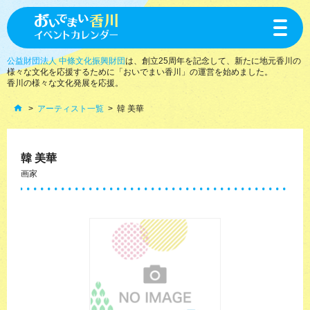
toggle
navigat
公益財団法人 中條文化振興財団
は、創立25周年を記念して、新たに地元香川の
様々な文化を応援するために「おいでまい香川」の運営を始めました。
香川の様々な文化発展を応援。
アーティスト一覧
韓 美華
韓 美華
画家