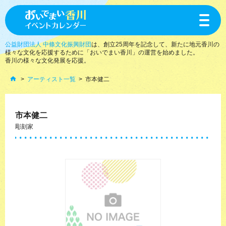
toggle
navigat
公益財団法人 中條文化振興財団
は、創立25周年を記念して、新たに地元香川の
様々な文化を応援するために「おいでまい香川」の運営を始めました。
香川の様々な文化発展を応援。
アーティスト一覧
市本健二
市本健二
彫刻家