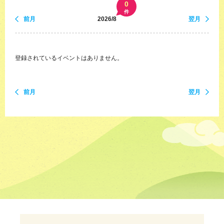
0
件
前月
2026/8
翌月
登録されているイベントはありません。
前月
翌月