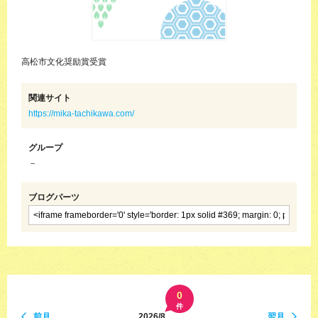
高松市文化奨励賞受賞
関連サイト
https://mika-tachikawa.com/
グループ
－
ブログパーツ
0
件
前月
2026/8
翌月