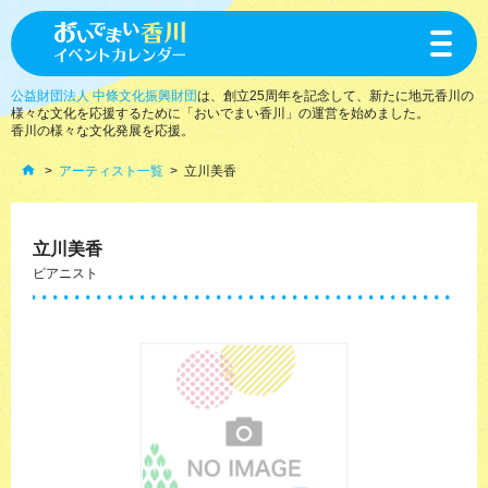
toggle
navigat
公益財団法人 中條文化振興財団
は、創立25周年を記念して、新たに地元香川の
様々な文化を応援するために「おいでまい香川」の運営を始めました。
香川の様々な文化発展を応援。
アーティスト一覧
立川美香
立川美香
ピアニスト