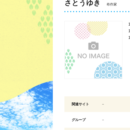
さとうゆき
布作家
関連サイト
－
グループ
－