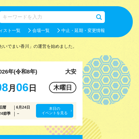
ィスト一覧
会場一覧
中止・延期・変更情報
おいでまい香川」の運営を始めました。
026年(令和8年)
大安
08
06
月
日
木曜日
旧暦
6月24日
本日の
イベントを見る
24節季
－