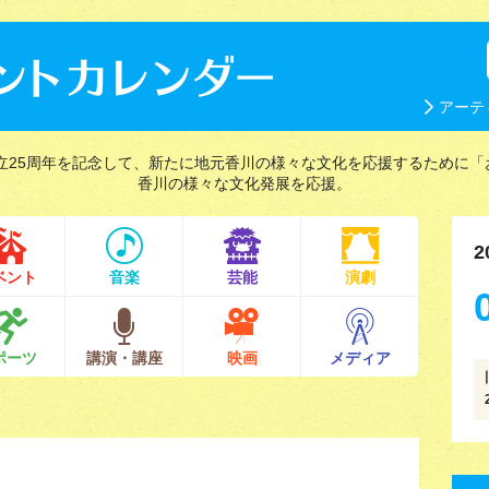
アーテ
立25周年を記念して、新たに地元香川の様々な文化を応援するために「
香川の様々な文化発展を応援。
2
ベント
音楽
芸能
演劇
ポーツ
講演・講座
映画
メディア