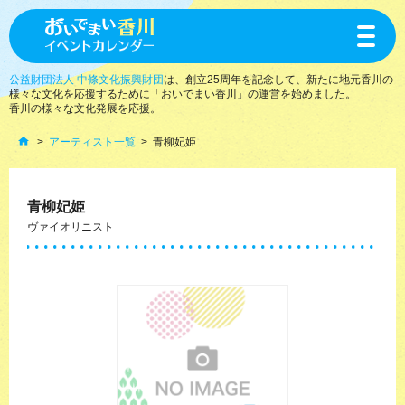
toggle
navigat
公益財団法人 中條文化振興財団
は、創立25周年を記念して、新たに地元香川の
様々な文化を応援するために「おいでまい香川」の運営を始めました。
香川の様々な文化発展を応援。
アーティスト一覧
青柳妃姫
青柳妃姫
ヴァイオリニスト