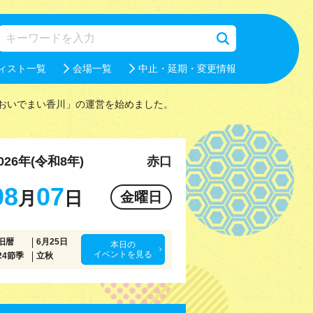
ィスト一覧
会場一覧
中止・延期・変更情報
おいでまい香川」の運営を始めました。
026年(令和8年)
赤口
08
07
月
日
金曜日
旧暦
6月25日
本日の
イベントを見る
24節季
立秋