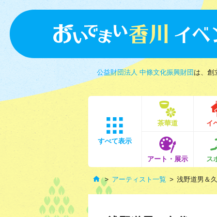
公益財団法人 中條文化振興財団
は、創
茶華道
イ
すべて表示
アート・展示
ス
アーティスト一覧
浅野道男＆