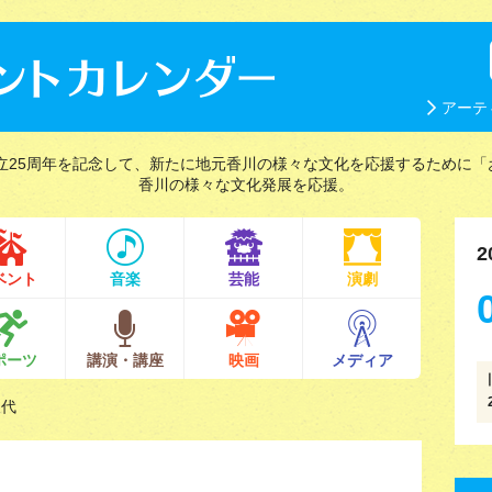
アーテ
立25周年を記念して、新たに地元香川の様々な文化を応援するために「
香川の様々な文化発展を応援。
2
ベント
音楽
芸能
演劇
ポーツ
講演・講座
映画
メディア
久代