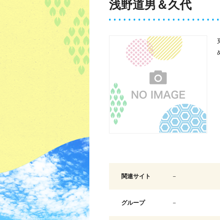
浅野道男＆久代
関連サイト
－
グループ
－