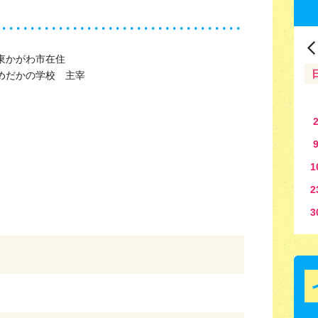
東かがわ市在住
めだかの学校 主宰
1
2
3