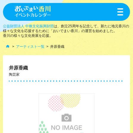
toggle
navigat
公益財団法人 中條文化振興財団
は、創立25周年を記念して、新たに地元香川の
様々な文化を応援するために「おいでまい香川」の運営を始めました。
香川の様々な文化発展を応援。
アーティスト一覧
井原香織
井原香織
陶芸家