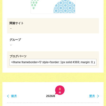
関連サイト
－
グループ
－
ブログパーツ
0
件
前月
2026/8
翌月