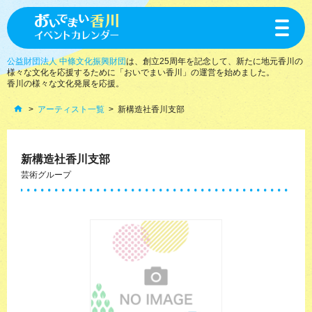
toggle
navigat
公益財団法人 中條文化振興財団
は、創立25周年を記念して、新たに地元香川の
様々な文化を応援するために「おいでまい香川」の運営を始めました。
香川の様々な文化発展を応援。
アーティスト一覧
新構造社香川支部
新構造社香川支部
芸術グループ