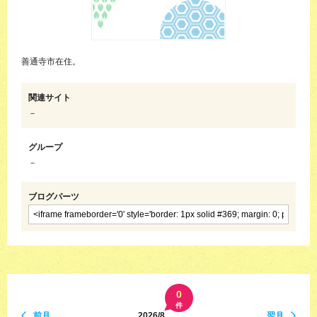
善通寺市在住。
関連サイト
－
グループ
－
ブログパーツ
0
件
前月
2026/8
翌月