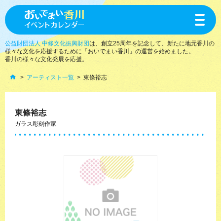
toggle
navigat
公益財団法人 中條文化振興財団
は、創立25周年を記念して、新たに地元香川の
様々な文化を応援するために「おいでまい香川」の運営を始めました。
香川の様々な文化発展を応援。
アーティスト一覧
東條裕志
東條裕志
ガラス彫刻作家