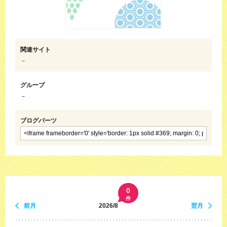
関連サイト
－
グループ
－
ブログパーツ
0
件
前月
2026/8
翌月