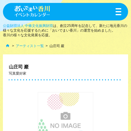
toggle
navigat
公益財団法人 中條文化振興財団
は、創立25周年を記念して、新たに地元香川の
様々な文化を応援するために「おいでまい香川」の運営を始めました。
香川の様々な文化発展を応援。
アーティスト一覧
山庄司 巖
山庄司 巖
写真愛好家