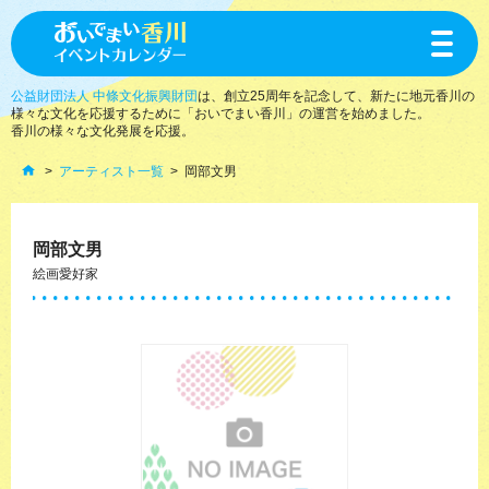
toggle
navigat
公益財団法人 中條文化振興財団
は、創立25周年を記念して、新たに地元香川の
様々な文化を応援するために「おいでまい香川」の運営を始めました。
香川の様々な文化発展を応援。
アーティスト一覧
岡部文男
岡部文男
絵画愛好家