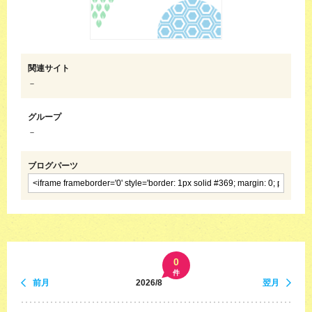
関連サイト
－
グループ
－
ブログパーツ
0
件
前月
2026/8
翌月