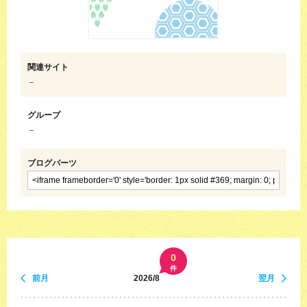
関連サイト
－
グループ
－
ブログパーツ
0
件
前月
2026/8
翌月