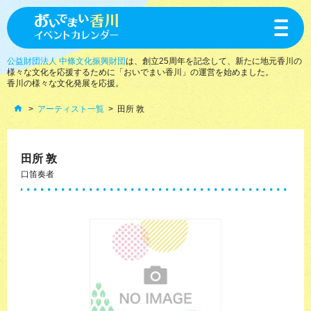
toggle
navigat
公益財団法人 中條文化振興財団
は、創立25周年を記念して、新たに地元香川の
様々な文化を応援するために「おいでまい香川」の運営を始めました。
香川の様々な文化発展を応援。
アーティスト一覧
田所 敦
田所 敦
口笛奏者