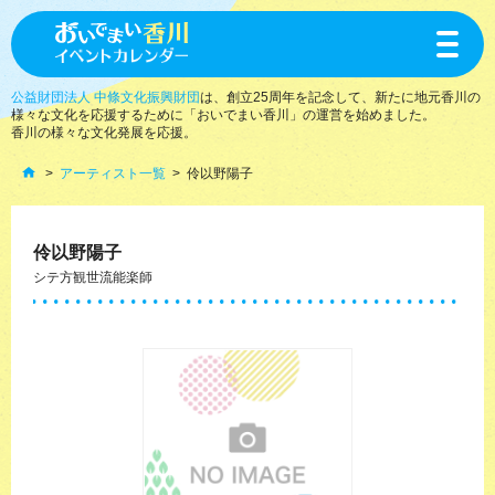
toggle
navigat
公益財団法人 中條文化振興財団
は、創立25周年を記念して、新たに地元香川の
様々な文化を応援するために「おいでまい香川」の運営を始めました。
香川の様々な文化発展を応援。
アーティスト一覧
伶以野陽子
伶以野陽子
シテ方観世流能楽師