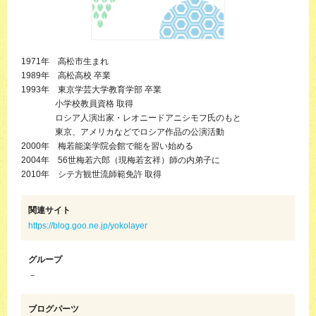
1971年 高松市生まれ
1989年 高松高校 卒業
1993年 東京学芸大学教育学部 卒業
小学校教員資格 取得
ロシア人演出家・レオニードアニシモフ氏のもと
東京、アメリカなどでロシア作品の公演活動
2000年 梅若能楽学院会館で能を習い始める
2004年 56世梅若六郎（現梅若玄祥）師の内弟子に
2010年 シテ方観世流師範免許 取得
関連サイト
https://blog.goo.ne.jp/yokolayer
グループ
－
ブログパーツ