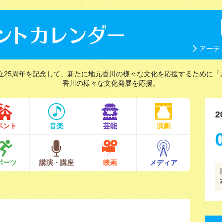
アーテ
立25周年を記念して、新たに地元香川の様々な文化を応援するために「
香川の様々な文化発展を応援。
2
ベント
音楽
芸能
演劇
ポーツ
講演・講座
映画
メディア