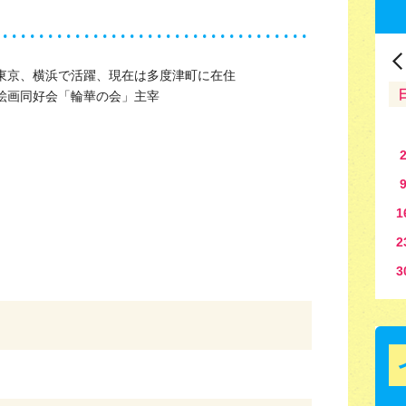
東京、横浜で活躍、現在は多度津町に在住
絵画同好会「輪華の会」主宰
1
2
3