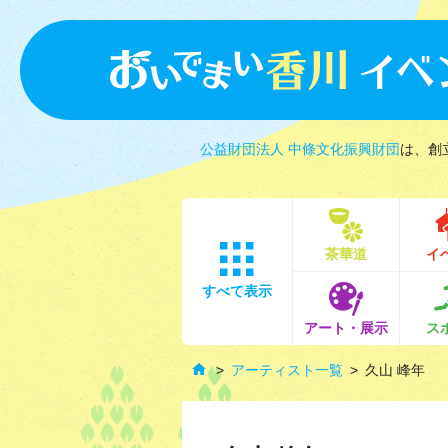
公益財団法人 中條文化振興財団
は、創
茶華道
イ
すべて表示
アート・展示
ス
アーティスト一覧
久山 峰年