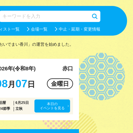
ィスト一覧
会場一覧
中止・延期・変更情報
おいでまい香川」の運営を始めました。
026年(令和8年)
赤口
08
07
月
日
金曜日
旧暦
6月25日
本日の
イベントを見る
24節季
立秋