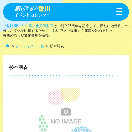
toggle
navigat
公益財団法人 中條文化振興財団
は、創立25周年を記念して、新たに地元香川の
様々な文化を応援するために「おいでまい香川」の運営を始めました。
香川の様々な文化発展を応援。
アーティスト一覧
杉本羽衣
杉本羽衣