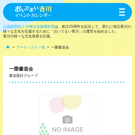
toggle
navigat
公益財団法人 中條文化振興財団
は、創立25周年を記念して、新たに地元香川の
様々な文化を応援するために「おいでまい香川」の運営を始めました。
香川の様々な文化発展を応援。
アーティスト一覧
一榮書道会
一榮書道会
書道愛好グループ