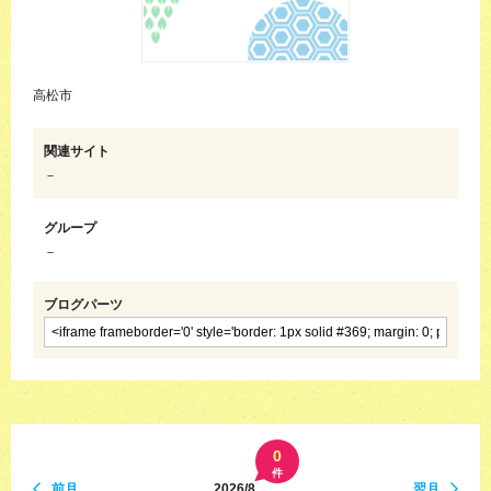
高松市
関連サイト
－
グループ
－
ブログパーツ
0
件
前月
2026/8
翌月