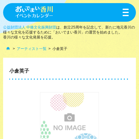
toggle
navigat
公益財団法人 中條文化振興財団
は、創立25周年を記念して、新たに地元香川の
様々な文化を応援するために「おいでまい香川」の運営を始めました。
香川の様々な文化発展を応援。
アーティスト一覧
小倉英子
小倉英子