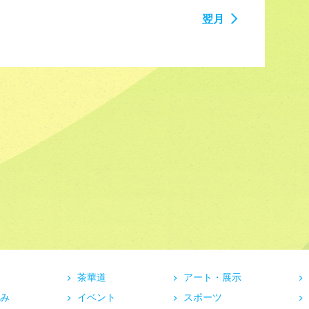
翌月
茶華道
アート・展示
み
イベント
スポーツ