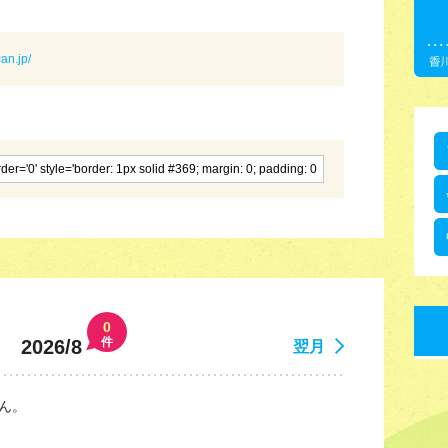
can.jp/
0
件
2026/8
翌月
ん。