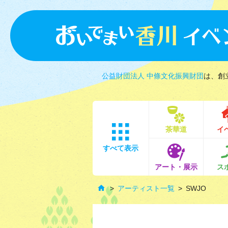
公益財団法人 中條文化振興財団
は、創
茶華道
イ
すべて表示
アート・展示
ス
アーティスト一覧
SWJO