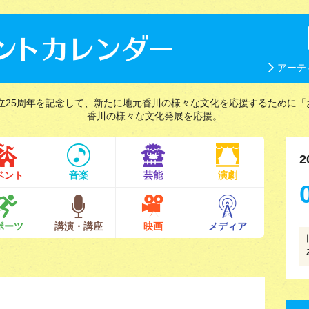
アーテ
立25周年を記念して、新たに地元香川の様々な文化を応援するために「
香川の様々な文化発展を応援。
2
ベント
音楽
芸能
演劇
ポーツ
講演・講座
映画
メディア