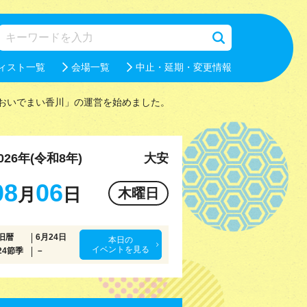
ィスト一覧
会場一覧
中止・延期・変更情報
おいでまい香川」の運営を始めました。
026年(令和8年)
大安
08
06
月
日
木曜日
旧暦
6月24日
本日の
イベントを見る
24節季
－