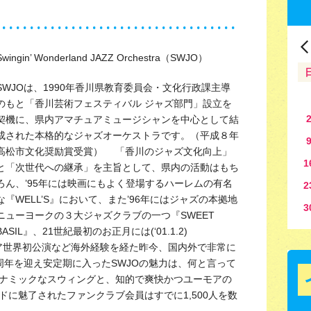
Swingin’ Wonderland JAZZ Orchestra（SWJO）
SWJOは、1990年香川県教育委員会・文化行政課主導
のもと「香川芸術フェスティバル ジャズ部門」設立を
契機に、県内アマチュアミュージシャンを中心として結
成された本格的なジャズオーケストラです。（平成８年
高松市文化奨励賞受賞） 「香川のジャズ文化向上」
1
と「次世代への継承」を主旨として、県内の活動はもち
ろん、’95年には映画にもよく登場するハーレムの有名
2
な『WELL’S』において、また’96年にはジャズの本拠地
3
ニューヨークの３大ジャズクラブの一つ『SWEET
BASIL』、21世紀最初のお正月には(‘01.1.2)
マチュア世界初公演など海外経験を経た昨今、国内外で非常に
周年を迎え安定期に入ったSWJOの魅力は、何と言って
ナミックなスウィングと、知的で爽快かつユーモアの
に魅了されたファンクラブ会員はすでに1,500人を数