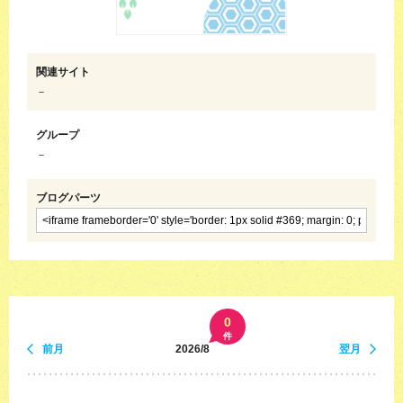
関連サイト
－
グループ
－
ブログパーツ
0
件
前月
2026/8
翌月