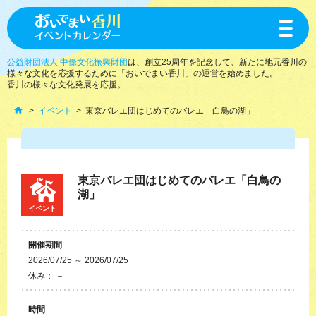
toggle
navigat
公益財団法人 中條文化振興財団
は、創立25周年を記念して、新たに地元香川の
様々な文化を応援するために「おいでまい香川」の運営を始めました。
香川の様々な文化発展を応援。
イベント
東京バレエ団はじめてのバレエ「白鳥の湖」
東京バレエ団はじめてのバレエ「白鳥の
湖」
イベント
開催期間
2026/07/25 ～ 2026/07/25
休み： －
時間