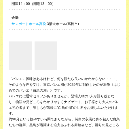
開演14：00（開場13：00）
会場
サンポートホール高松
3階大ホール(高松市)
「バレエに興味はあるけれど、何を観たら良いのかわからない・・・」
そのような声を受け、東京バレエ団が2025年に制作したのが本作《はじ
めてのバレエ『白鳥の湖』》です。
バレエには通常セリフがありませんが、登場人物の1人が語り役とな
り、物語や見どころをわかりやすくナビゲート。お子様から大人のバレ
エ初心者まで、誰しもが気軽に”白鳥の湖”の世界をお楽しみいただけま
す。
約90分という観やすい時間でありながら、純白の衣裳に身を包んだ白鳥
たちの群舞、黒鳥が暗躍する迫力あふれる舞踏会など、踊りの見どころ