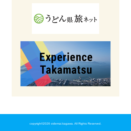
copyrigh©2026 oidemai.kagawa. All Rights Reserved.