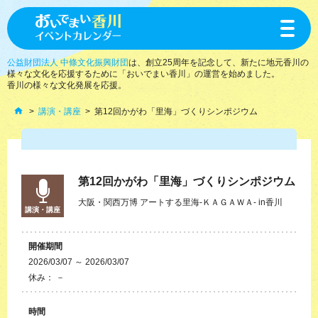
toggle
navigat
公益財団法人 中條文化振興財団
は、創立25周年を記念して、新たに地元香川の
様々な文化を応援するために「おいでまい香川」の運営を始めました。
香川の様々な文化発展を応援。
講演・講座
第12回かがわ「里海」づくりシンポジウム
第12回かがわ「里海」づくりシンポジウム
大阪・関西万博 アートする里海-ＫＡＧＡＷＡ- in香川
講演・講座
開催期間
2026/03/07 ～ 2026/03/07
休み： －
時間